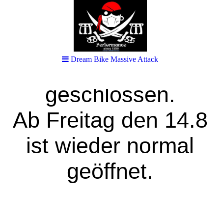
11.8 bis einschließlich
Donnerstag den 13.8
Dream Bike Massive Attack
haben wir
geschlossen.
Ab Freitag den 14.8
ist wieder normal
geöffnet.